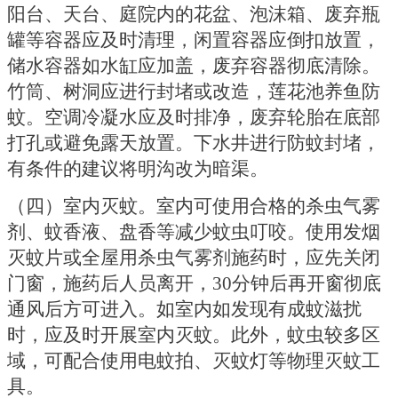
阳台、天台、庭院内的花盆、泡沫箱、废弃瓶
罐等容器应及时清理，闲置容器应倒扣放置，
储水容器如水缸应加盖，废弃容器彻底清除。
竹筒、树洞应进行封堵或改造，莲花池养鱼防
蚊。空调冷凝水应及时排净，废弃轮胎在底部
打孔或避免露天放置。下水井进行防蚊封堵，
有条件的建议将明沟改为暗渠。
（四）室内灭蚊。
室内可使用合格的杀虫气雾
剂、蚊香液、盘香等减少蚊虫叮咬。使用发烟
灭蚊片或全屋用杀虫气雾剂施药时，应先关闭
门窗，施药后人员离开，
30分钟后再开窗彻底
通风后方可进入。如室内如发现有成蚊滋扰
时，应及时开展室内灭蚊。此外，蚊虫较多区
域，可配合使用电蚊拍、灭蚊灯等物理灭蚊工
具。