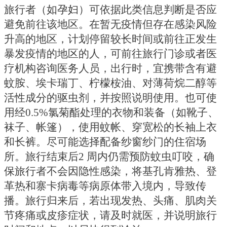
旅行者（如孕妇）可依据此类信息判断是否应
避免前往该地区。在暂无疫情但存在感染风险
升高的地区，计划停留较长时间或前往正发生
暴发疫情的地区的人，可前往旅行门诊或者医
疗机构咨询医务人员，出行时，宜携带含有避
蚊胺、埃卡瑞丁、柠檬桉油、对薄荷烷二醇等
活性成分的驱虫剂，并按照说明使用。也可使
用经
0.5%氯菊酯处理的衣物和装备（如靴子、
袜子、帐篷），使用蚊帐、穿宽松的长袖上衣
和长裤。尽可能选择配备纱窗纱门的住宿场
所。旅行结束后2 周内仍需预防蚊虫叮咬，确
保旅行者不会因隐性感染，将基孔肯雅热、登
革热和寨卡病毒等病原体带入境内，导致传
播。旅行归来后，若出现发热、头痛、肌肉关
节疼痛或皮疹症状，请及时就医，并说明旅行