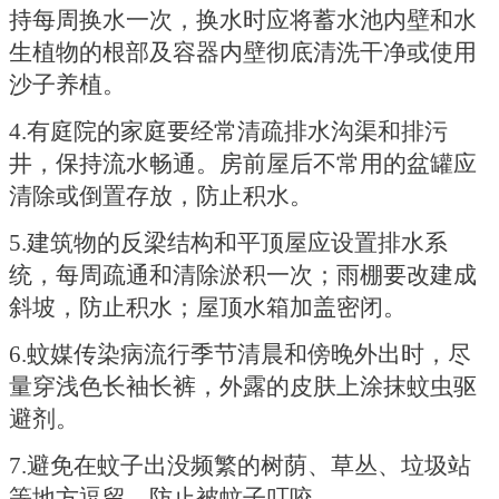
持每周换水一次，换水时应将蓄水池内壁和水
生植物的根部及容器内壁彻底清洗干净或使用
沙子养植。
4.有庭院的家庭要经常清疏排水沟渠和排污
井，保持流水畅通。房前屋后不常用的盆罐应
清除或倒置存放，防止积水。
5.建筑物的反梁结构和平顶屋应设置排水系
统，每周疏通和清除淤积一次；雨棚要改建成
斜坡，防止积水；屋顶水箱加盖密闭。
6.蚊媒传染病流行季节清晨和傍晚外出时，尽
量穿浅色长袖长裤，外露的皮肤上涂抹蚊虫驱
避剂。
7.避免在蚊子出没频繁的树荫、草丛、垃圾站
等地方逗留，防止被蚊子叮咬。