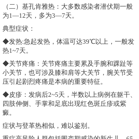
（二）基孔肯雅热：
大多数感染者潜伏期一般
为
1—12天，多为3—7天。
典型症状：
◆发热:急起发热，体温可达39℃以上，一般发
热1~7天。
◆关节疼痛：关节疼痛主要累及手腕和踝趾等
小关节，也可涉及膝和肩等大关节，腕关节受
压引起剧烈疼痛是本病的重要特征。
◆皮疹：发病后2~5天，半数以上病例在躯干、
四肢伸侧、手掌和足底出现红色斑丘疹或紫
癜。
症状与登革热相似，难以鉴别。
重症高风险人群包括围产期感染的新生儿、
65