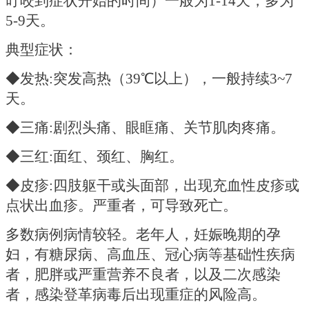
叮咬到症状开始的时间）一般为
1-14天，多为
5-9天。
典型症状：
◆发热:突发高热（39℃以上），一般持续3~7
天。
◆三痛:剧烈头痛、眼眶痛、关节肌肉疼痛。
◆三红:面红、颈红、胸红。
◆皮疹:四肢躯干或头面部，出现充血性皮疹或
点状出血疹。严重者，可导致死亡。
多数病例病情较轻。老年人，妊娠晚期的孕
妇，有糖尿病、高血压、冠心病等基础性疾病
者，肥胖或严重营养不良者，以及二次感染
者，感染登革病毒后出现重症的风险高。