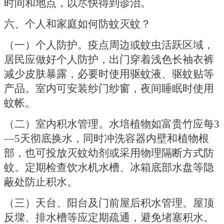
时间和地点，以尽快得到诊治。
六、个人和家庭如何防蚊灭蚊？
（一）个人防护。
疫点周边或蚊虫活跃区域，
居民应做好个人防护，出门穿着浅色长袖衣裤
减少皮肤暴露，必要时使用驱蚊液、驱蚊贴等
产品。室内可安装纱门纱窗，夜间睡眠时使用
蚊帐。
（二）室内积水管理。
水培植物如富贵竹应每
3
—5天彻底换水，同时冲洗容器内壁和植物根
部，也可投放灭蚊幼剂或采用物理隔断方式防
蚊。定期检查饮水机水槽、冰箱底部水盘等隐
蔽处防止积水。
（三）天台、阳台及门前屋后积水管理。
屋顶
反墚、排水槽等应定期疏通，避免堵塞积水。