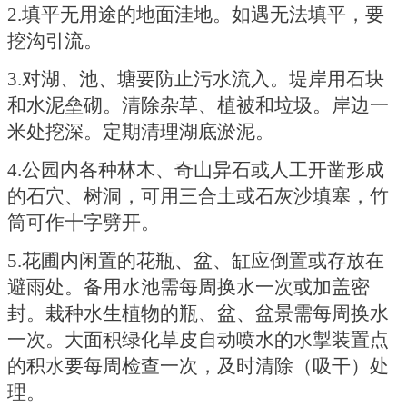
2.填平无用途的地面洼地。如遇无法填平，要
挖沟引流。
3.对湖、池、塘要防止污水流入。堤岸用石块
和水泥垒砌。清除杂草、植被和垃圾。岸边一
米处挖深。定期清理湖底淤泥。
4.公园内各种林木、奇山异石或人工开凿形成
的石穴、树洞，可用三合土或石灰沙填塞，竹
筒可作十字劈开。
5.花圃内闲置的花瓶、盆、缸应倒置或存放在
避雨处。备用水池需每周换水一次或加盖密
封。栽种水生植物的瓶、盆、盆景需每周换水
一次。大面积绿化草皮自动喷水的水掣装置点
的积水要每周检查一次，及时清除（吸干）处
理。