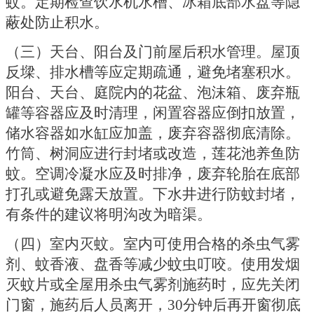
蚊。定期检查饮水机水槽、冰箱底部水盘等隐
蔽处防止积水。
（三）天台、阳台及门前屋后积水管理。屋顶
反墚、排水槽等应定期疏通，避免堵塞积水。
阳台、天台、庭院内的花盆、泡沫箱、废弃瓶
罐等容器应及时清理，闲置容器应倒扣放置，
储水容器如水缸应加盖，废弃容器彻底清除。
竹筒、树洞应进行封堵或改造，莲花池养鱼防
蚊。空调冷凝水应及时排净，废弃轮胎在底部
打孔或避免露天放置。下水井进行防蚊封堵，
有条件的建议将明沟改为暗渠。
（四）室内灭蚊。室内可使用合格的杀虫气雾
剂、蚊香液、盘香等减少蚊虫叮咬。使用发烟
灭蚊片或全屋用杀虫气雾剂施药时，应先关闭
门窗，施药后人员离开，
30分钟后再开窗彻底