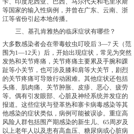
卡、印度尼西亚、巴西、马尔代夫和毛里求斯
等国家的输入性病例，并曾在广东、云南、浙
江等省份引起本地传播。
三、基孔肯雅热的临床症状有哪些？
大多数感染者会在带毒蚊虫叮咬后
3—7 天（范
围为1—12天）后，开始出现症状，常见为突然
发热和关节疼痛，关节疼痛主要累及手腕和踝
趾等小关节，也可涉及膝和肩等大关节，剧烈
的关节疼痛可导致行动困难。其他症状还包括
头痛、肌肉痛、关节肿胀、皮疹、恶心、疲劳
等。偶有引发眼部、心脏及神经系统并发症的
报道。这些症状与登革热和寨卡病毒感染等其
他感染的症状类似，病例可能被误诊。重症高
风险人群包括围产期感染的新生儿、65周岁及
以上老年人以及患有高血压、糖尿病或心脏病